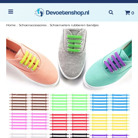
0
Home
›
Schoenaccessoires
›
Schoenveters rubberen bandjes