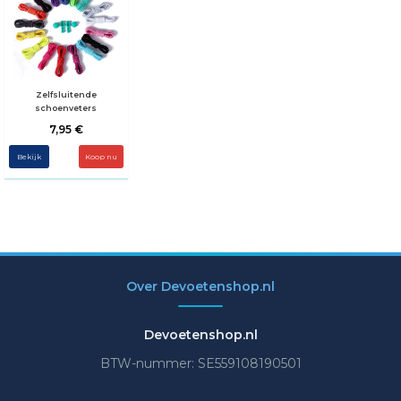
Zelfsluitende
schoenveters
7,95 €
Bekijk
Koop nu
Over Devoetenshop.nl
Devoetenshop.nl
BTW-nummer: SE559108190501