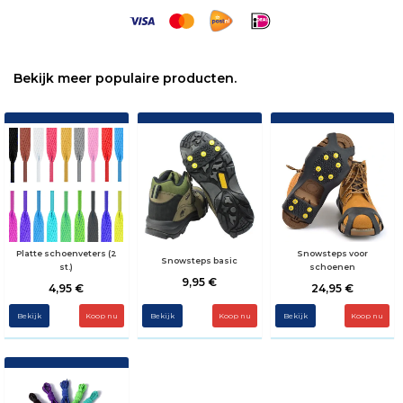
Bekijk meer populaire producten.
Platte schoenveters (2
Snowsteps voor
Snowsteps basic
st.)
schoenen
9,95 €
4,95 €
24,95 €
Bekijk
Koop nu
Bekijk
Bekijk
Koop nu