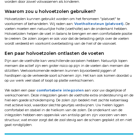
worden door zowel volwassenen als kinderen.
Waarom zou u holvoetzolen gebruiken?
Holvoetzolen kunnen gebruikt worden om het fenomeen "platvoet" te
voorkomen of behandelen. Wij raden aan:
Voetholtesteun (platvoet).
De
voeten moeten een natuurlijke holte (voetholte) aan de onderkant hebben.
Holvoetzolen helpen de voet in balans te brengen en een comfortabele positie
te creëren. De zolen zorgen er ook voor dat de belasting gelijk over de voeten
wordt verdeeld en voorkomt overbelasting van de hiel of de voorvoet.
Een paar holvoetzolen ontlasten de voeten
Pijn aan de voetholte kan verschillende oorzaken hebben. Natuurlijk lopen
mensen die actief zijn een groter risico op pijn in de voeten dan mensen die
stilzitten. Veelvoorkomende redenen kunnen bijvoorbeeld joggen of
hardlopen op de verkeerde soort schoenen zijn. Het kan ook komen doordat u
op uw werk veel staat of loopt op platte werkschoenen.
We raden een paar
comfortabele inlegzolen
aan voor uw dagelijkse of
werkschoenen. Deze inlegzolen geven de voetholte extra ondersteuning en de
hiel een goede schokdemping. De zolen zijn bedekt met zachte katoenlaag
met actieve kool, waardoor slechte geurtjes verdwijnen. Uw hielen liggen
comfortabel en stabiel in de hielkom van de zolen. De onderkant van de
inlegzolen hebben een oppervlak van antislip gel en zijn voorzien van een
structuur, wat ervoor zorgt dat de zool stevig aan de schoen geplakt zit en niet
gaat rondglijden.