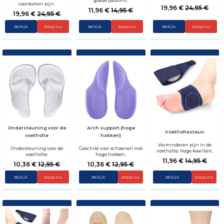
goede pasvorm.
voorkomen pijn.
19,96 €
24,95 €
11,96 €
14,95 €
19,96 €
24,95 €
Bekijk
Koop nu
Bekijk
Koop nu
Bekijk
Koop nu
Ondersteuning voor de
Arch support (hoge
Voetholtesteun
voetholte
hakken)
Verminderen pijn in de
Ondersteuning voor de
Geschikt voor schoenen met
voetholte. Hoge kwaliteit.
voetholte.
hoge hakken.
11,96 €
14,95 €
10,36 €
12,95 €
10,36 €
12,95 €
Bekijk
Koop nu
Bekijk
Bekijk