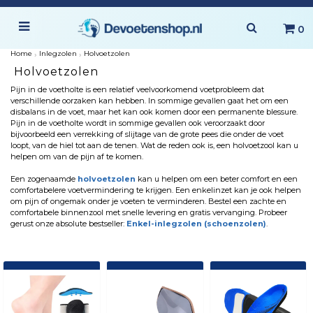
0
Home
›
Inlegzolen
›
Holvoetzolen
Holvoetzolen
Pijn in de voetholte is een relatief veelvoorkomend voetprobleem dat
verschillende oorzaken kan hebben. In sommige gevallen gaat het om een
disbalans in de voet, maar het kan ook komen door een permanente blessure.
Pijn in de voetholte wordt in sommige gevallen ook veroorzaakt door
bijvoorbeeld een verrekking of slijtage van de grote pees die onder de voet
loopt, van de hiel tot aan de tenen. Wat de reden ook is, een holvoetzool kan u
helpen om van de pijn af te komen.
Een zogenaamde
holvoetzolen
kan u helpen om een beter comfort en een
comfortabelere voetvermindering te krijgen. Een enkelinzet kan je ook helpen
om pijn of ongemak onder je voeten te verminderen. Bestel een zachte en
comfortabele binnenzool met snelle levering en gratis vervanging. Probeer
gerust onze absolute bestseller:
Enkel-inlegzolen (schoenzolen)
.