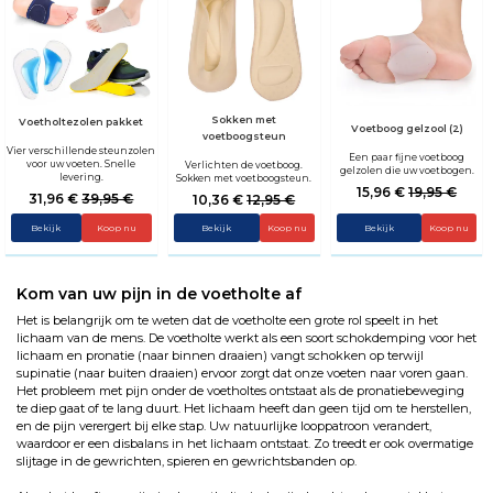
Sokken met
Voetholtezolen pakket
Voetboog gelzool (2)
voetboogsteun
Vier verschillende steunzolen
Een paar fijne voetboog
voor uw voeten. Snelle
Verlichten de voetboog.
gelzolen die uw voetbogen.
levering.
Sokken met voetboogsteun.
15,96 €
19,95 €
31,96 €
39,95 €
10,36 €
12,95 €
Bekijk
Koop nu
Bekijk
Bekijk
Kom van uw pijn in de voetholte af
Het is belangrijk om te weten dat de voetholte een grote rol speelt in het
lichaam van de mens. De voetholte werkt als een soort schokdemping voor het
lichaam en pronatie (naar binnen draaien) vangt schokken op terwijl
supinatie (naar buiten draaien) ervoor zorgt dat onze voeten naar voren gaan.
Het probleem met pijn onder de voetholtes ontstaat als de pronatiebeweging
te diep gaat of te lang duurt. Het lichaam heeft dan geen tijd om te herstellen,
en de pijn verergert bij elke stap. Uw natuurlijke looppatroon verandert,
waardoor er een disbalans in het lichaam ontstaat. Zo treedt er ook overmatige
slijtage in de gewrichten, spieren en gewrichtsbanden op.