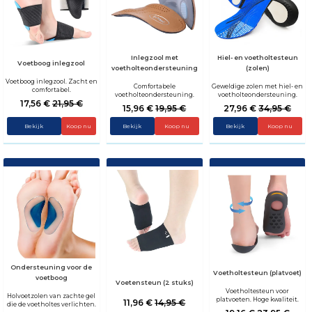
Inlegzool met
Hiel- en voetholtesteun
Voetboog inlegzool
voetholteondersteuning
(zolen)
Voetboog inlegzool. Zacht en
Comfortabele
Geweldige zolen met hiel- en
comfortabel.
voetholteondersteuning.
voetholteondersteuning.
17,56 €
21,95 €
15,96 €
19,95 €
27,96 €
34,95 €
Bekijk
Bekijk
Koop nu
Bekijk
Koop nu
Ondersteuning voor de
Voetholtesteun (platvoet)
voetboog
Voetensteun (2 stuks)
Voetholtesteun voor
Holvoetzolen van zachte gel
platvoeten. Hoge kwaliteit.
11,96 €
14,95 €
die de voetholtes verlichten.