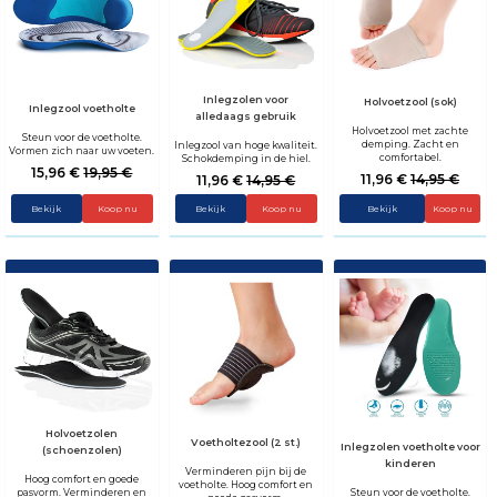
Inlegzolen voor
Holvoetzool (sok)
Inlegzool voetholte
alledaags gebruik
Holvoetzool met zachte
Steun voor de voetholte.
demping. Zacht en
Inlegzool van hoge kwaliteit.
Vormen zich naar uw voeten.
comfortabel.
Schokdemping in de hiel.
15,96 €
19,95 €
11,96 €
14,95 €
11,96 €
14,95 €
Bekijk
Koop nu
Bekijk
Koop nu
Bekijk
Holvoetzolen
Voetholtezool (2 st.)
Inlegzolen voetholte voor
(schoenzolen)
kinderen
Verminderen pijn bij de
Hoog comfort en goede
voetholte. Hoog comfort en
pasvorm. Verminderen en
Steun voor de voetholte.