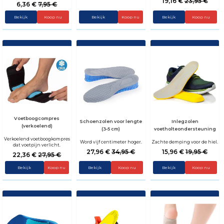
19,16 €
23,95 €
6,36 €
7,95 €
Bekijk
Koop nu
Bekijk
Bekijk
Koop nu
Voetboogcompres
Schoenzolen voor lengte
Inlegzolen
(verkoelend)
(3-5 cm)
voetholteondersteuning
Verkoelend voetboogkompres
Word vijf centimeter hoger.
Zachte demping voor de hiel.
dat voetpijn verlicht.
27,96 €
34,95 €
15,96 €
19,95 €
22,36 €
27,95 €
Bekijk
Bekijk
Koop nu
Bekijk
Koop nu