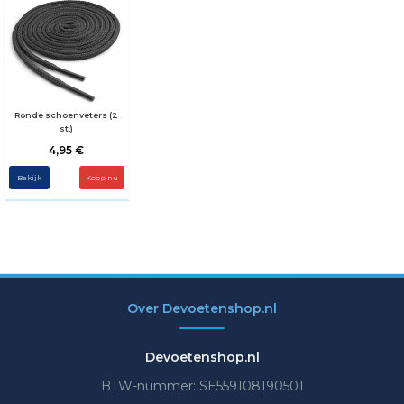
Ronde schoenveters (2
st.)
4,95 €
Bekijk
Koop nu
Over Devoetenshop.nl
Devoetenshop.nl
BTW-nummer: SE559108190501