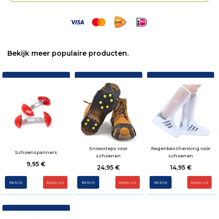
Bekijk meer populaire producten.
Snowsteps voor
Regenbescherming voor
Schoenspanners
schoenen
schoenen
9,95 €
24,95 €
14,95 €
Bekijk
Bekijk
Koop nu
Bekijk
Koop nu