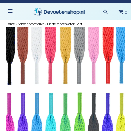
0
Home
›
Schoenaccessoires
›
Platte schoenveters (2 st.)