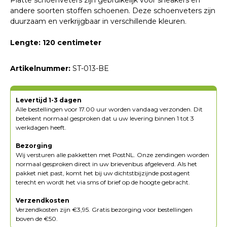
Platte schoenveters zijn gebruikelijk voor sneakers en
andere soorten stoffen schoenen. Deze schoenveters zijn
duurzaam en verkrijgbaar in verschillende kleuren.
Lengte: 120 centimeter
Artikelnummer:
ST-013-BE
Levertijd 1-3 dagen
Alle bestellingen voor 17.00 uur worden vandaag verzonden. Dit
betekent normaal gesproken dat u uw levering binnen 1 tot 3
werkdagen heeft.
Bezorging
Wij versturen alle pakketten met PostNL. Onze zendingen worden
normaal gesproken direct in uw brievenbus afgeleverd. Als het
pakket niet past, komt het bij uw dichtstbijzijnde postagent
terecht en wordt het via sms of brief op de hoogte gebracht.
Verzendkosten
Verzendkosten zijn €3,95. Gratis bezorging voor bestellingen
boven de €50.