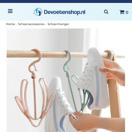
0
Home
›
Schoenaccessoires
›
Schoenhanger