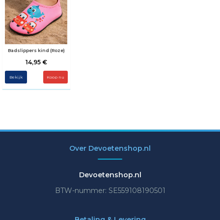
Badslippers kind (Roze)
14,95 €
Bekijk
Koop nu
Over Devoetenshop.nl
Devoetenshop.nl
BTW-nummer: SE559108190501
Betaling & Levering