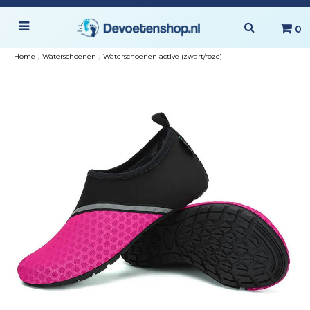
0
Home
›
Waterschoenen
›
Waterschoenen active (zwart/roze)