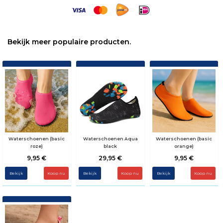
Bekijk meer populaire producten.
Waterschoenen (basic
Waterschoenen Aqua
Waterschoenen (basic
roze)
black
orange)
9,95 €
29,95 €
9,95 €
Bekijk
Koop nu
Bekijk
Koop nu
Bekijk
Koop nu