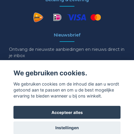
Nieuwsbrief
Ontvang de nieuwste aanbiedingen en nieuws direct in
je inbox
E-mail
We gebruiken cookies.
We gebruiken cookies om de inhoud die aan u wordt
getoond aan te passen en om u de best mogelijke
Ja graag!
ervaring te bieden wanneer u bij ons winkelt.
Accepteer alles
Instellingen