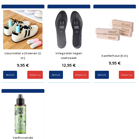
Geurvreter schoenen (2
Inlegzolen tegen
Kamferhout (5 st.)
st.)
voetzweet
9,95 €
9,95 €
12,95 €
Bekijk
Bekijk
Bekijk
Verfrissende