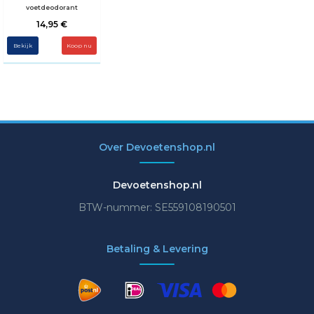
voetdeodorant
14,95 €
Bekijk
Over Devoetenshop.nl
Devoetenshop.nl
BTW-nummer: SE559108190501
Betaling & Levering