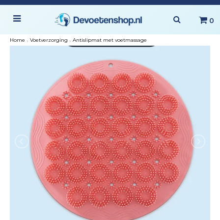
0
Home
›
Voetverzorging
›
Antislipmat met voetmassage