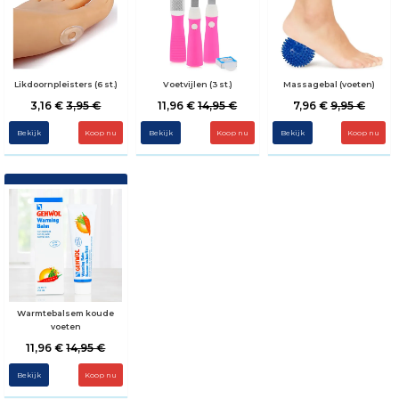
Likdoornpleisters (6 st.)
Voetvijlen (3 st.)
Massagebal (voeten)
3,16 €
3,95 €
11,96 €
14,95 €
7,96 €
9,95 €
Bekijk
Bekijk
Bekijk
Warmtebalsem koude
voeten
11,96 €
14,95 €
Bekijk