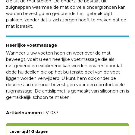
die uit de mat steken. De onderzijde bestaat uit
zuignappen waarmee de mat op vele ondergronden kan
worden bevestigd en gedurende het gebruik blijft
plakken, zonder dat u zich zorgen hoeft te maken dat de
mat losraakt.
Heerlijke voetmassage
Wanneer u uw voeten heen en weer over de mat
beweegt, voelt u een heerlijke voetmassage die als
rustgevend en exfoliërend kan worden ervaren doordat
dode huidcellen die op het buitenste deel van de voet
liggen worden verwijderd. U kunt hem ook onder de
douche aan de muur bevestigen voor een comfortabele
rugmassage. De antislipmat is gemaakt van siliconen en is
gemakkelijk schoon te maken.
Artikelnummer:
FV-037
Levertijd 1-3 dagen