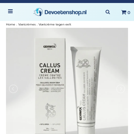
0
Home
›
Voetcrèmes
›
Voetcrème tegen eelt