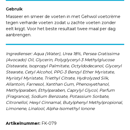
Gebruik
Masseer en smeer de voeten in met Gehwol voetcrème
tegen verharde voeten zodat u zachte voeten zonder
eelt krijgt. Voor het beste resultaat twee maal per dag
aanbrengen.
Ingredienser: Aqua (Water), Urea 18%, Persea Gratissima
(Avocado) Oil, Glycerin, Polyglyceryl-3 Methylglucose
Distearate, Isopropyl Palmitate, Octyldodecanol, Glyceryl
Stearate, Cetyl Alcohol, PPG-3 Benzyl Ether Myristate,
Myristyl Myristate, Triethyl Citrate, Hydrolyzed Silk,
Allantoin, Farnesol, Xanthan Gum, Phenoxyethanol,
Methylparaben, Ethylparaben, Caprylyl Glycol, Parfum
(Fragrance), Sodium Benzoate, Potassium Sorbate,
Citronellol, Hexyl Cinnamal, Butylphenyl Methylpropional,
Limonene, Linalool, Alpha-Isomethyl Ionone
Artikelnummer:
FK-079