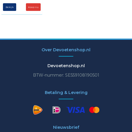
Bekijk
Over Devoetenshop.nl
Devoetenshop.nl
BTW-nummer: SE559108190501
Betaling & Levering
Nieuwsbrief