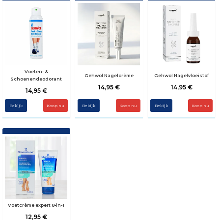
Voeten- &
Gehwol Nagelcrème
Gehwol Nagelvloeistof
Schoenendeodorant
14,95 €
14,95 €
14,95 €
Bekijk
Bekijk
Bekijk
Voetcrème expert 8-in-1
12,95 €