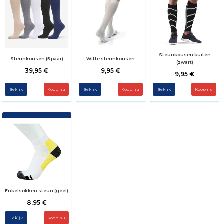
Steunkousen kuiten
Steunkousen (5 paar)
Witte steunkousen
(zwart)
39,95 €
9,95 €
9,95 €
Bekijk
Koop nu
Bekijk
Koop nu
Bekijk
Enkelsokken steun (geel)
8,95 €
Bekijk
Koop nu