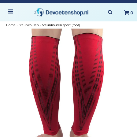
0
Home
›
Steunkousen
›
Steunkousen sport (rood)