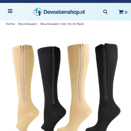
0
Home
›
Steunkousen
›
Steunkousen met rits (4-Paar)