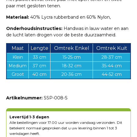
paar met gesloten tenen.
Materiaal:
40% Lycra rubberband en 60% Nylon,
Onderhoudsinstructies:
Handwas in lauw water en aan
de lucht laten drogen voor de beste duurzaamheid.
Maat
Lengte
Omtrek Enkel
Omtrek Kuit
Klein
33 cm
15-25 cm
28-37 cm
Medium
37 cm
18-32 cm
35-44 cm
Groot
40 cm
20-36 cm
44-52 cm
Artikelnummer:
SSP-008-S
Levertijd 1-3 dagen
Alle bestellingen voor 17.00 uur worden vandaag verzonden. Dit
betekent normaal gesproken dat u uw levering binnen 1 tot 3
werkdagen heeft.