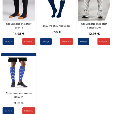
Steunkousen actief
Steunkousen (actief
Blauwe steunkousen
oranje
lichtblauw)
9,95 €
14,95 €
12,95 €
Bekijk
Koop nu
Bekijk
Koop nu
Bekijk
Koop nu
Steunkousen kuiten
(Blauw)
9,95 €
Bekijk