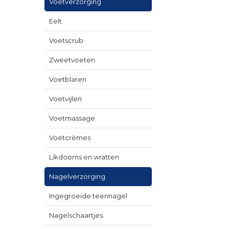
Voetverzorging
Eelt
Voetscrub
Zweetvoeten
Voetblaren
Voetvijlen
Voetmassage
Voetcrèmes
Likdoorns en wratten
Nagelverzorging
Ingegroeide teennagel
Nagelschaartjes