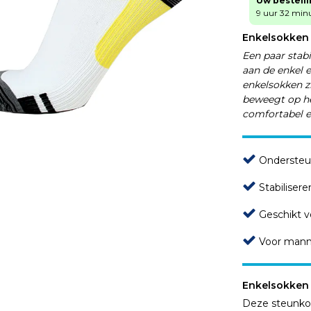
Uw bestell
9 uur 32 minu
Enkelsokken
Een paar stab
aan de enkel 
enkelsokken zi
beweegt op het
comfortabel en
Ondersteu
Stabilisere
Geschikt v
Voor mann
Enkelsokken
Deze steunko