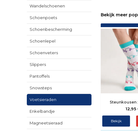
Wandelschoenen
Bekijk meer pop
Schoenpoets
Schoenbescherming
Schoenlepel
Schoenveters
Slippers
Pantoffels
Snowsteps
Voetsieraden
Steunkousen z
12,95
Enkelbandje
Bekijk
Magneetsieraad