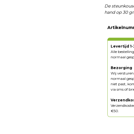
De steunkous
hand op 30 gr
Artikelnum
Levertijd 1
Alle bestelli
normaal gespr
Bezorging
Wij versture
normaal gespr
niet past, ko
via sms of br
Verzendko
Verzendkosten
€50.