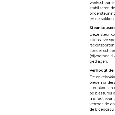
werkschoenen 
stabiliseren 
ondersteuning
en de sokken
Steunkousen 
Deze steunkou
intensieve spo
racketsporten.
zonder schoen
(bijvoorbeeld
gedragen.
Verhoogt de 
De enkelsokke
bieden onderst
steunkousen o
op blessures 
u effectiever 
vermoeide en 
de bloedcircu