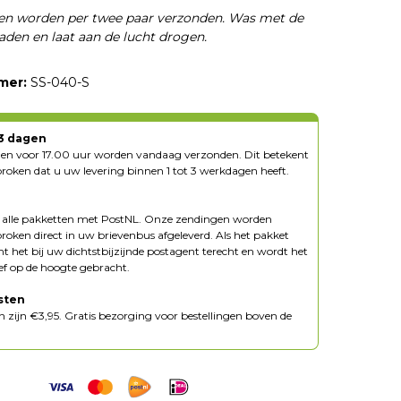
en worden per twee paar verzonden. Was met de
aden en laat aan de lucht drogen.
mer:
SS-040-S
-3 dagen
ngen voor 17.00 uur worden vandaag verzonden. Dit betekent
oken dat u uw levering binnen 1 tot 3 werkdagen heeft.
n alle pakketten met PostNL. Onze zendingen worden
oken direct in uw brievenbus afgeleverd. Als het pakket
mt het bij uw dichtstbijzijnde postagent terecht en wordt het
ief op de hoogte gebracht.
sten
 zijn €3,95. Gratis bezorging voor bestellingen boven de