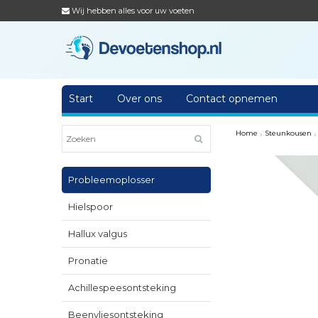
Wij hebben alles voor uw voeten
Start
Over ons
Contact opnemen
Home
›
Steunkousen
›
Probleemoplosser
Hielspoor
Hallux valgus
Pronatie
Achillespeesontsteking
Beenvliesontsteking