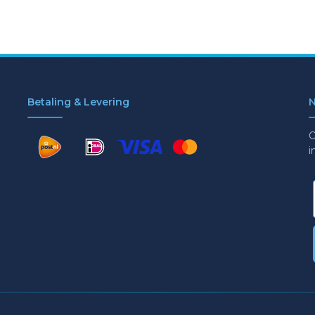
Betaling & Levering
N
O
i