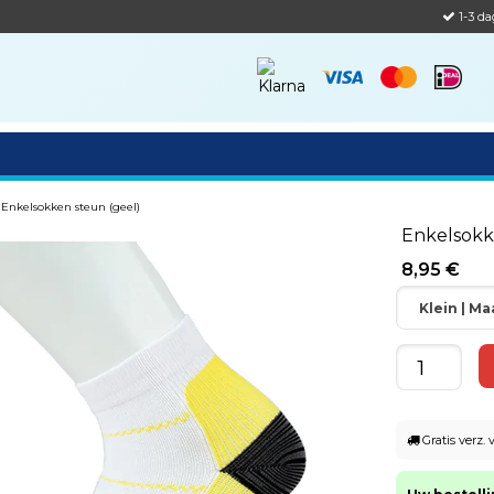
1-3 da
Enkelsokken steun (geel)
Enkelsokk
8,95 €
Klein | Ma
Gratis verz.