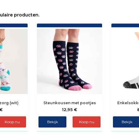
ulaire producten.
org (wit)
Steunkousen met pootjes
Enkelsokke
 €
12,95 €
Koop nu
Bekijk
Koop nu
Bekijk