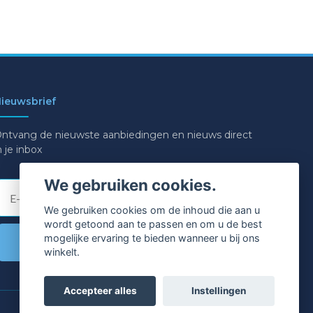
ieuwsbrief
ntvang de nieuwste aanbiedingen en nieuws direct
n je inbox
We gebruiken cookies.
E-mail
We gebruiken cookies om de inhoud die aan u
wordt getoond aan te passen en om u de best
mogelijke ervaring te bieden wanneer u bij ons
Ja graag!
winkelt.
Accepteer alles
Instellingen