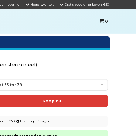
gen levertijd
Hoge kwaliteit
Gratis bezorging boven €50
0
en steun (geel)
at 35 tot 39
 vanaf €50
Levering 1-3 dagen