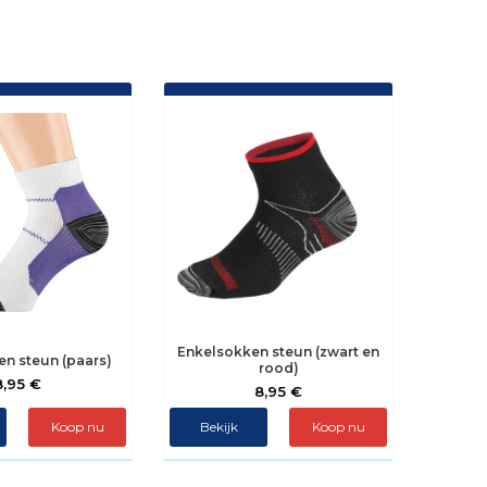
Enkelsokken steun (zwart en
n steun (paars)
rood)
8,95 €
8,95 €
Koop nu
Bekijk
Koop nu