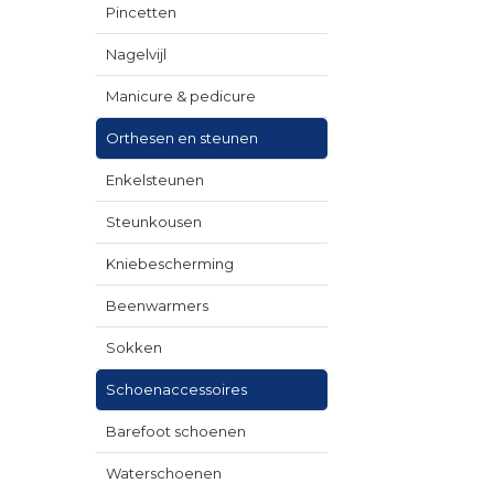
Pincetten
Nagelvijl
Manicure & pedicure
Orthesen en steunen
Enkelsteunen
Steunkousen
Kniebescherming
Beenwarmers
Sokken
Schoenaccessoires
Barefoot schoenen
Waterschoenen