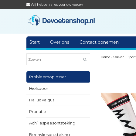
Wij hebben alles voor uw voeten
Start
Over ons
Contact opnemen
Home
›
Sokken
›
Sport
Probleemoplosser
Hielspoor
Hallux valgus
Pronatie
Achillespeesontsteking
Beenvliesontsteking