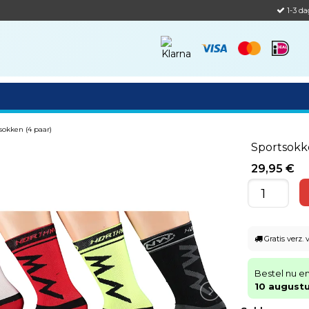
1-3 da
sokken (4 paar)
Sportsokke
29,95 €
Gratis verz.
Bestel nu e
10 august