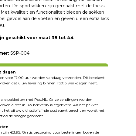
porten. De sportsokken zijn gemaakt met de focus
 Met kwaliteit en functionaliteit bieden de sokken
el gevoel aan de voeten en geven u een extra kick
ng.
jn geschikt voor maat 38 tot 44
mer:
SSP-004
-3 dagen
ngen voor 17.00 uur worden vandaag verzonden. Dit betekent
oken dat u uw levering binnen 1 tot 3 werkdagen heeft.
n alle pakketten met PostNL. Onze zendingen worden
oken direct in uw brievenbus afgeleverd. Als het pakket
mt het bij uw dichtstbijzijnde postagent terecht en wordt het
ief op de hoogte gebracht.
sten
 zijn €3,95. Gratis bezorging voor bestellingen boven de