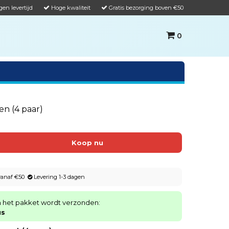
gen levertijd
Hoge kwaliteit
Gratis bezorging boven €50
0
n (4 paar)
 vanaf €50
Levering 1-3 dagen
n het pakket wordt verzonden:
us