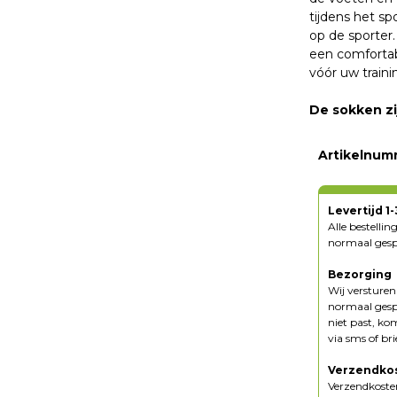
tijdens het s
op de sporter.
een comfortab
vóór uw traini
De sokken zi
Artikelnum
Levertijd 1
Alle bestelli
normaal gespr
Bezorging
Wij versture
normaal gespr
niet past, ko
via sms of br
Verzendko
Verzendkosten