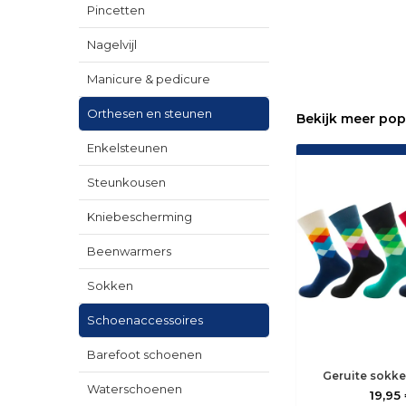
Pincetten
Nagelvijl
Manicure & pedicure
Orthesen en steunen
Bekijk meer pop
Enkelsteunen
Steunkousen
Kniebescherming
Beenwarmers
Sokken
Schoenaccessoires
Barefoot schoenen
Geruite sokke
Waterschoenen
19,95