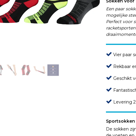
Sokken voor 
Een paar sokk
mogelijke ste
Perfect voor s
racketsporten
draaimoment
Vier paar 
Rekbaar e
Geschikt v
Fantastisch
Levering 2
Sportsokken
De sokken zijn
de voeten en 