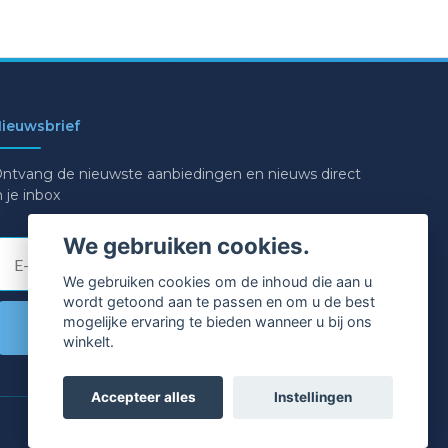
ieuwsbrief
ntvang de nieuwste aanbiedingen en nieuws direct
n je inbox
We gebruiken cookies.
E-mail
We gebruiken cookies om de inhoud die aan u
wordt getoond aan te passen en om u de best
mogelijke ervaring te bieden wanneer u bij ons
Ja graag!
winkelt.
Accepteer alles
Instellingen