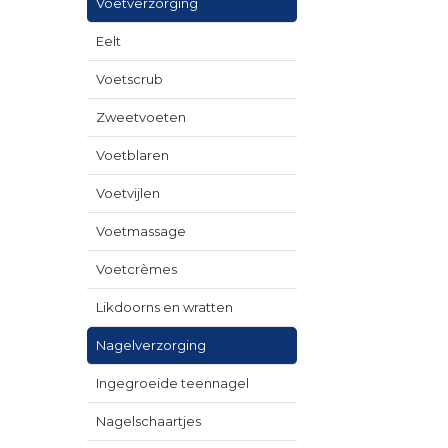
Voetverzorging
Eelt
Voetscrub
Zweetvoeten
Voetblaren
Voetvijlen
Voetmassage
Voetcrèmes
Likdoorns en wratten
Nagelverzorging
Ingegroeide teennagel
Nagelschaartjes