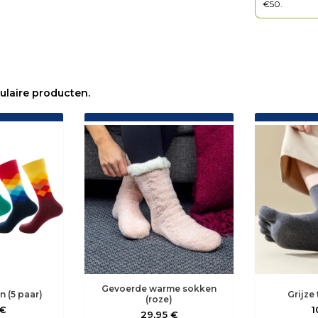
€50.
ulaire producten.
Gevoerde warme sokken
n (5 paar)
Grijze
(roze)
 €
1
29,95 €