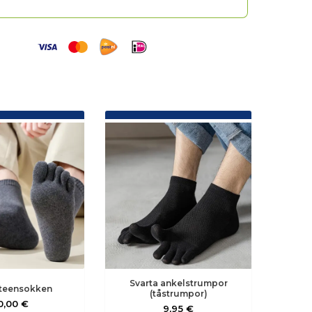
Svarta ankelstrumpor
 teensokken
(tåstrumpor)
0,00 €
9,95 €