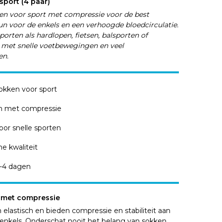
sport (4 paar)
en voor sport met compressie voor de best
un voor de enkels en een verhoogde bloedcirculatie.
porten als hardlopen, fietsen, balsporten of
 met snelle voetbewegingen en veel
en.
sokken voor sport
n met compressie
oor snelle sporten
e kwaliteit
-4 dagen
 met compressie
 elastisch en bieden compressie en stabiliteit aan
enkels. Onderschat nooit het belang van sokken