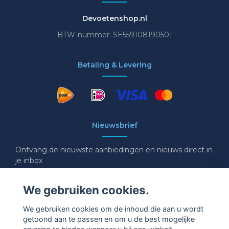
Devoetenshop.nl
BTW-nummer: SE559108190501
Betaling & Levering
Nieuwsbrief
Ontvang de nieuwste aanbiedingen en nieuws direct in
je inbox
E-mail
We gebruiken cookies.
We gebruiken cookies om de inhoud die aan u wordt
getoond aan te passen en om u de best mogelijke
Ja graag!