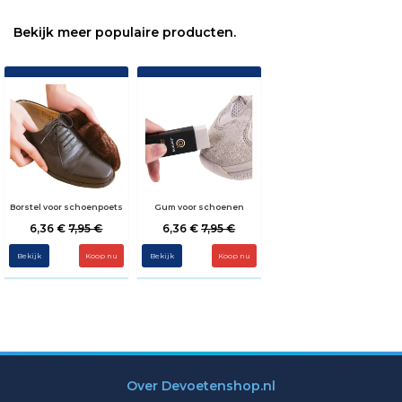
Bekijk meer populaire producten.
Borstel voor schoenpoets
Gum voor schoenen
6,36 €
7,95 €
6,36 €
7,95 €
Bekijk
Bekijk
Over Devoetenshop.nl