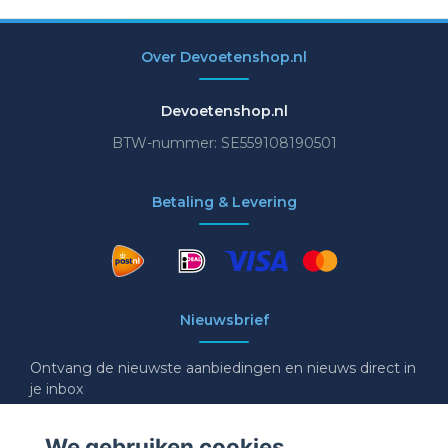
Over Devoetenshop.nl
Devoetenshop.nl
BTW-nummer: SE559108190501
Betaling & Levering
Nieuwsbrief
Ontvang de nieuwste aanbiedingen en nieuws direct in
je inbox
E-mail
We gebruiken cookies.