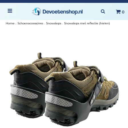
0
Home
›
Schoenaccessoires
›
Snowsteps
›
Snowsteps met reflectie (hielen)