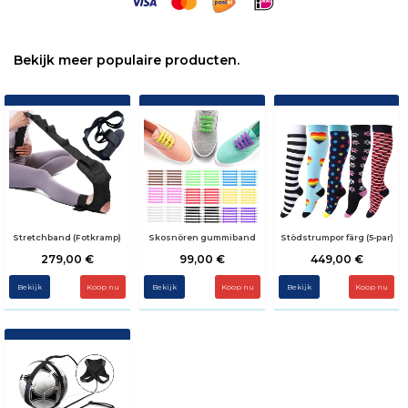
Bekijk meer populaire producten.
Stretchband (Fotkramp)
Skosnören gummiband
Stödstrumpor färg (5-par)
279,00 €
99,00 €
449,00 €
Bekijk
Bekijk
Koop nu
Bekijk
Koop nu