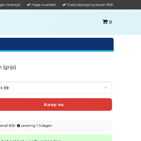
gen levertijd
Hoge kwaliteit
Gratis bezorging boven €50
0
(grijs)
t 39
 vanaf €50
Levering 1-3 dagen