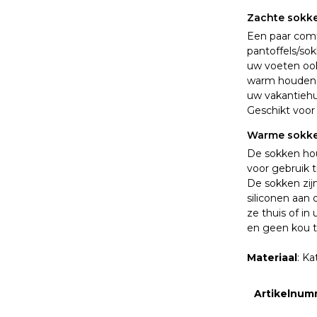
Zachte sokke
Een paar com
pantoffels/so
uw voeten ook
warm houden. 
uw vakantiehu
Geschikt voor
Warme sokk
De sokken hou
voor gebruik 
De sokken zij
siliconen aan
ze thuis of i
en geen kou t
Materiaal
: Ka
Artikelnum