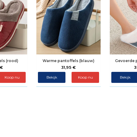
els (rood)
Warme pantoffels (blauw)
Gevoerde pa
 €
31,95 €
3
Koop nu
Bekijk
Koop nu
Bekijk