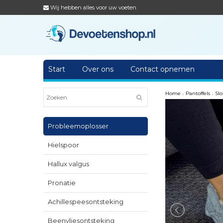
Wij hebben alles voor uw voeten
Start
Over ons
Contact opnemen
Home
›
Pantoffels
›
Slo
Probleemoplosser
Hielspoor
Hallux valgus
Pronatie
Achillespeesontsteking
Beenvliesontsteking