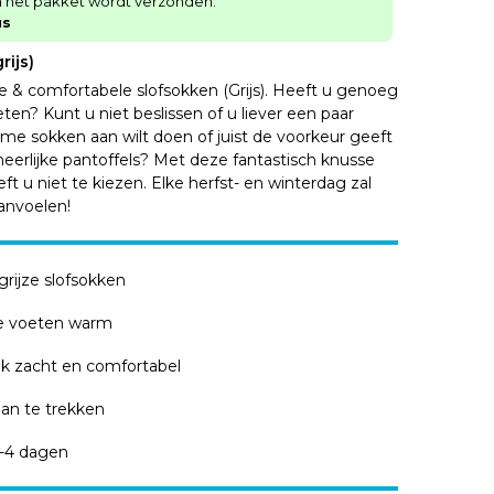
n het pakket wordt verzonden:
us
rijs)
 & comfortabele slofsokken (Grijs). Heeft u genoeg
en? Kunt u niet beslissen of u liever een paar
me sokken aan wilt doen of juist de voorkeur geeft
heerlijke pantoffels? Met deze fantastisch knusse
ft u niet te kiezen. Elke herfst- en winterdag zal
nvoelen!
rijze slofsokken
 voeten warm
jk zacht en comfortabel
aan te trekken
-4 dagen