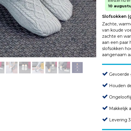
Bestel nu e
10 august
Slofsokken (g
Zachte, warme
van koude voet
zachte en war
aan een paar 
slofsokken hoe
aangenaam aa
Gevoerde g
Houden de
Ongeloofli
Makkelijk 
Levering 3