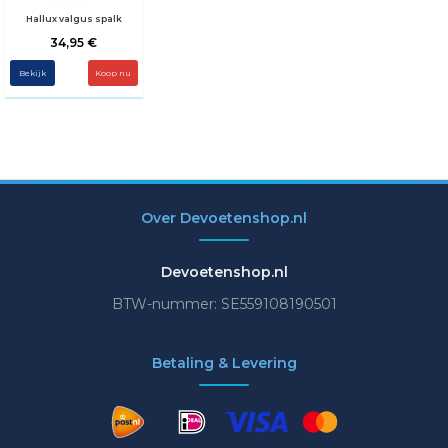
Hallux valgus spalk
34,95 €
Bekijk
Over Devoetenshop.nl
Devoetenshop.nl
BTW-nummer: SE559108190501
Betaling & Levering