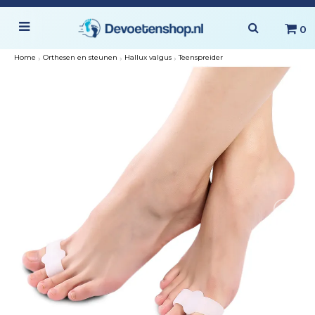
0
Home
›
Orthesen en steunen
›
Hallux valgus
›
Teenspreider