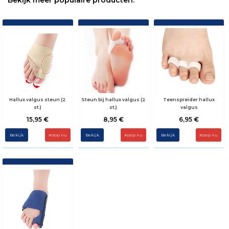
Bekijk meer populaire producten.
Hallux valgus steun (2
Steun bij hallux valgus (2
Teenspreider hallux
st.)
st.)
valgus
15,95 €
8,95 €
6,95 €
Bekijk
Koop nu
Bekijk
Bekijk