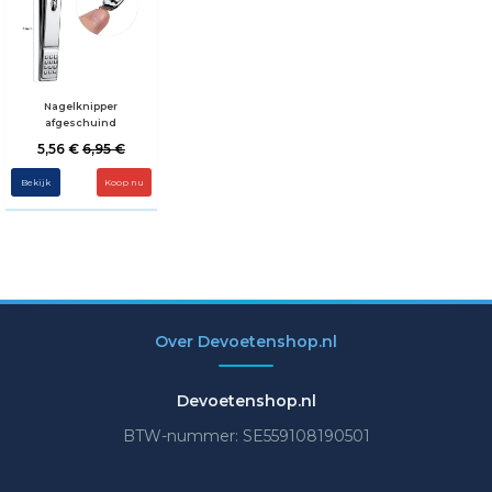
Nagelknipper
afgeschuind
5,56 €
6,95 €
Bekijk
Over Devoetenshop.nl
Devoetenshop.nl
BTW-nummer: SE559108190501