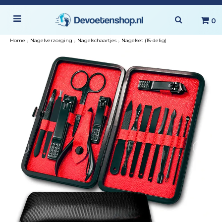
0
Home
›
Nagelverzorging
›
Nagelschaartjes
›
Nagelset (15-delig)