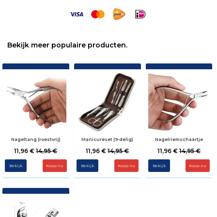
Bekijk meer populaire producten.
Nageltang (roestvrij)
Manicureset (9-delig)
Nagelriemschaartje
11,96 €
14,95 €
11,96 €
14,95 €
11,96 €
14,95 €
Bekijk
Bekijk
Bekijk