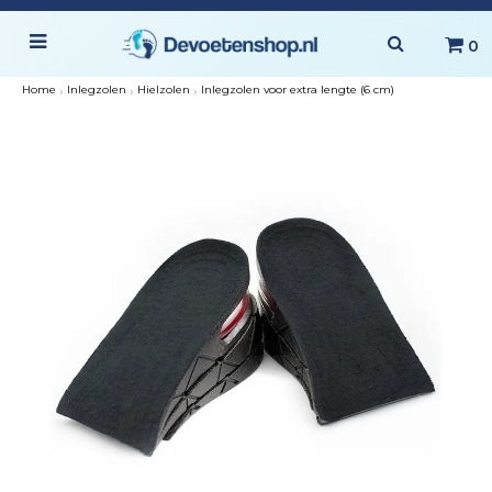
0
Home
›
Inlegzolen
›
Hielzolen
›
Inlegzolen voor extra lengte (6 cm)