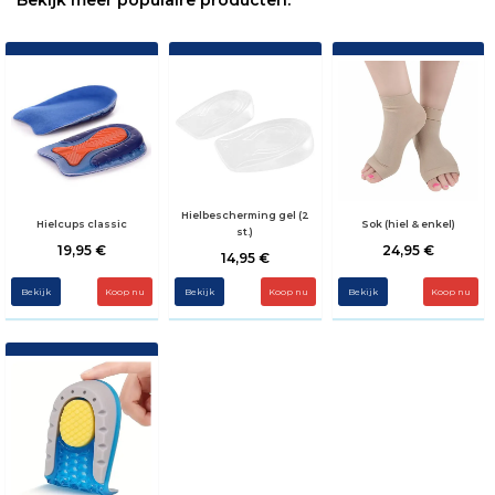
Bekijk meer populaire producten.
Hielbescherming gel (2
Hielcups classic
Sok (hiel & enkel)
st.)
19,95 €
24,95 €
14,95 €
Bekijk
Koop nu
Bekijk
Koop nu
Bekijk