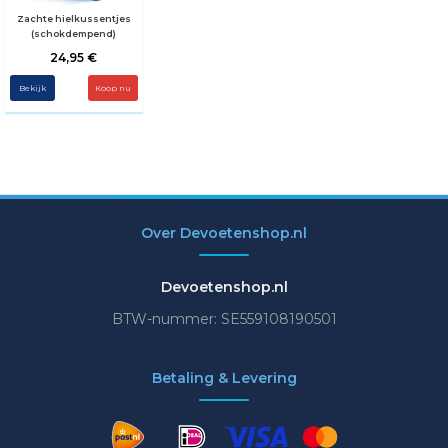
Zachte hielkussentjes
(schokdempend)
24,95 €
Bekijk
Over Devoetenshop.nl
Devoetenshop.nl
BTW-nummer: SE559108190501
Betaling & Levering