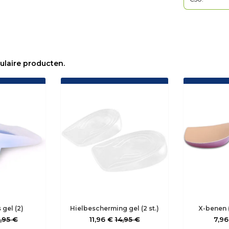
ulaire producten.
 gel (2)
Hielbescherming gel (2 st.)
X-benen (
,95 €
11,96 €
14,95 €
7,9