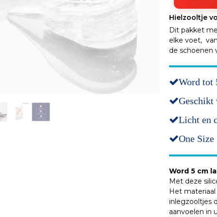
Hielzooltje v
Dit pakket met
elke voet, va
de schoenen v
Word tot 
Geschikt
Licht en 
One Size
Word 5 cm l
Met deze silic
Het materiaal 
inlegzooltjes
aanvoelen in 