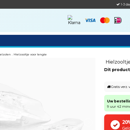
1-3 da
elzolen
›
Hielzooltje voor lengte
Hielzooltj
Dit product
Gratis verz.
Uw bestell
9 uur 42 min
20
✓
Geld