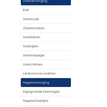
Voetverzorging
Eelt
Voetscrub
Zweetvoeten
Voetblaren
Voetvijlen
Voetmassage
Voetcrèmes
Likdoorns en wratten
Nagelverzorging
Ingegroeide teennagel
Nagelschaartjes