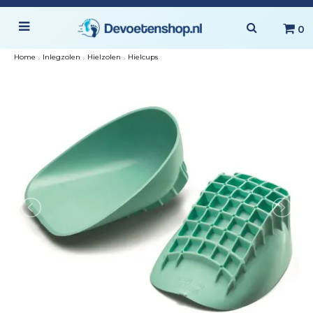
0
Home
›
Inlegzolen
›
Hielzolen
›
Hielcups