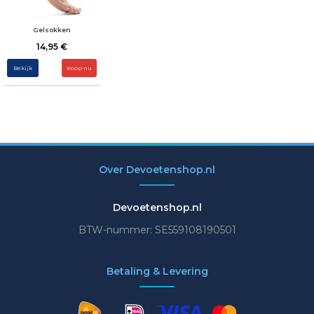
Gelsokken
14,95 €
Bekijk
Koop nu
Over Devoetenshop.nl
Devoetenshop.nl
BTW-nummer: SE559108190501
Betaling & Levering