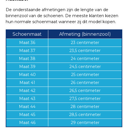
De onderstaande afmetingen zijn de lengte van de
binnenzool van de schoenen. De meeste klanten kiezen
hun normale schoenmaat wanneer zij dit model kopen.
Schoenmaat
Afmeting (binnenzool)
Maat 36
23 centimeter
Maat 37
23,5 centimeter
Maat 38
24 centimeter
Maat 39
24,5 centimeter
Maat 40
25 centimeter
Maat 41
26 centimeter
Maat 42
26,5 centimeter
Maat 43
27,5 centimeter
Maat 44
28 centimeter
Maat 45
28,5 centimeter
Maat 46
29 centimeter