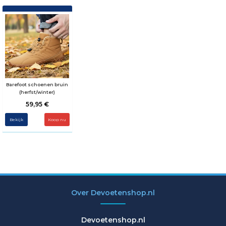
Barefoot schoenen bruin
(herfst/winter)
59,95 €
Bekijk
Koop nu
Over Devoetenshop.nl
Devoetenshop.nl